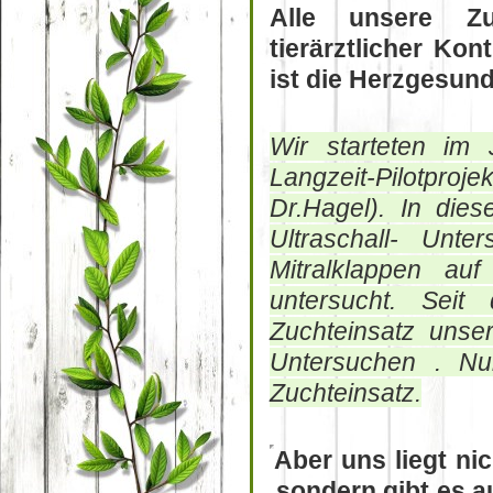
Alle unsere Zu
tierärztlicher Kon
ist die Herzgesund
Wir starteten im
Langzeit-Pilotpro
Dr.Hagel). In dies
Ultraschall- Unt
Mitralklappen auf
untersucht. Sei
Zuchteinsatz unse
Untersuchen . N
Zuchteinsatz.
Aber uns liegt ni
,sondern gibt es 