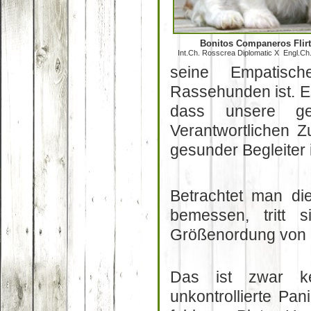
Bonitos Companeros Flirt
Int.Ch. Rosscrea Diplomatic X Engl.Ch.
seine Empatisc
Rassehunden ist. Es 
dass unsere ge
Verantwortlichen Z
gesunder Begleiter i
Betrachtet man di
bemessen, tritt 
Größenordung von n
Das ist zwar k
unkontrollierte Pani