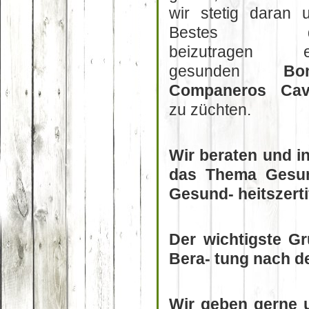
wir stetig daran 
Bestes d
beizutragen e
gesunden
Bon
Companeros Cava
zu züchten.
Wir beraten und i
das Thema Gesund
Gesund- heitszertif
Der wichtigste G
Bera- tung nach d
Wir geben gerne u