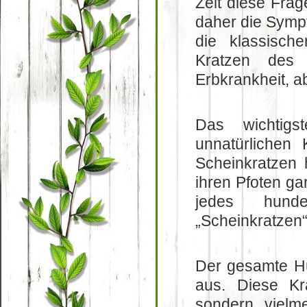
Zeit diese Frag
daher die Sympt
die klassisc
Kratzen des 
Erbkrankheit, ab
Das wichtigs
unnatürlichen
Scheinkratzen 
ihren Pfoten gar
jedes hund
„Scheinkratzen
Der gesamte Hun
aus. Diese Krat
sondern vielm