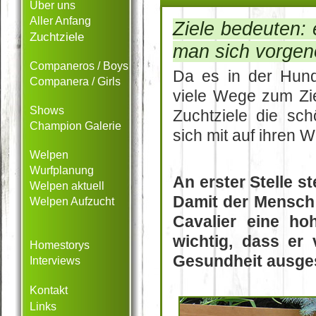
Über uns
Aller Anfang
Ziele bedeuten:
Zuchtziele
man sich vorge
Companeros / Boys
Da es in der Hund
Companera / Girls
viele Wege zum Ziel
Shows
Zuchtziele die sc
Champion Galerie
sich mit auf ihren
Welpen
Wurfplanung
An erster Stelle 
Welpen aktuell
Damit der Mensch 
Welpen Aufzucht
Cavalier eine ho
wichtig, dass er
Homestorys
Gesundheit ausgest
Interviews
Kontakt
Links